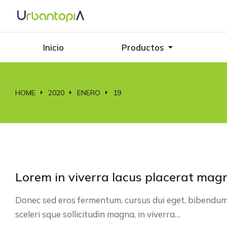
Inicio
Productos
HOME
2020
ENERO
19
You are here:
Lorem in viverra lacus placerat mag
Donec sed eros fermentum, cursus dui eget, bibendu
sceleri sque sollicitudin magna, in viverra…