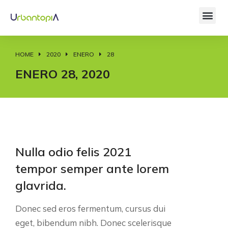
HOME
2020
ENERO
28
You are here:
ENERO 28, 2020
Nulla odio felis 2021
tempor semper ante lorem
glavrida.
Donec sed eros fermentum, cursus dui
eget, bibendum nibh. Donec scelerisque