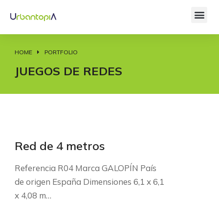
HOME
PORTFOLIO
You are here:
JUEGOS DE REDES
Red de 4 metros
Referencia R04 Marca GALOPÍN País
de origen España Dimensiones 6,1 x 6,1
x 4,08 m…